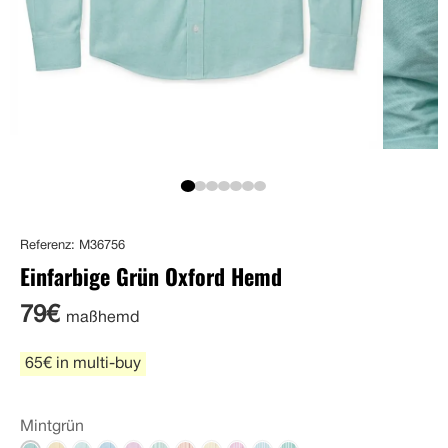
Referenz: M36756
Einfarbige Grün Oxford Hemd
79€
maßhemd
65€ in multi-buy
Mintgrün