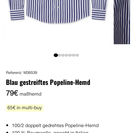
Referenz: M36539
Blau gestreiftes Popeline-Hemd
79€
maßhemd
65€ in multi-buy
100/2 doppelt gedrehtes Popeline-Hemd