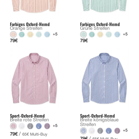
Farbiges Oxford-Hemd
Farbiges Oxford-Hemd
Orange Streifen
Grüne Streifen
+5
+5
79€
79€
Sport-Oxford-Hemd
Sport-Oxford-Hemd
Breite rote Streifen
Breite königsblaue
Streifen
+5
+5
/
79€
65€ Multi-Buy
/
79€