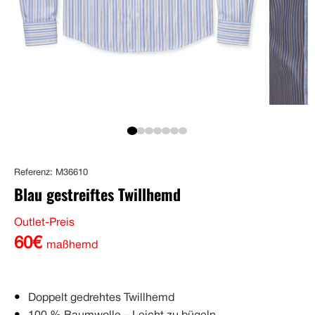
Referenz: M36610
Blau gestreiftes Twillhemd
Outlet-Preis
60€
maßhemd
Doppelt gedrehtes Twillhemd